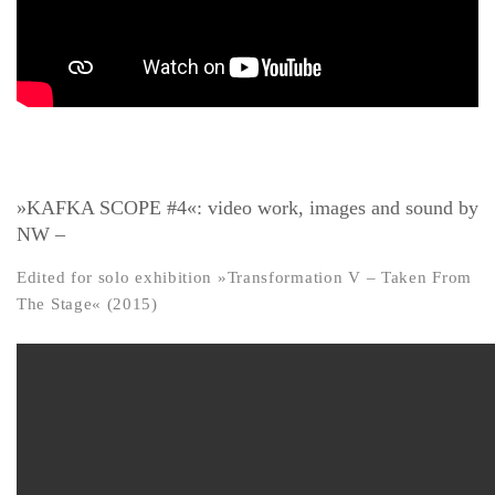
»KAFKA SCOPE #4«: video work, images and sound by
NW –
Edited for solo exhibition »Transformation V – Taken From
The Stage« (2015)