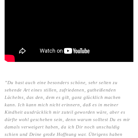
”Du hast auch eine besonders schöne, sehr selten zu
sehende Art eines stillen, zufriedenen, gutheißenden
Lächelns, das den, dem es gilt, ganz glücklich machen
kann. Ich kann mich nicht erinnern, daß es in meiner
Kindheit ausdrücklich mir zuteil geworden wäre, aber es
dürfte wohl geschehen sein, denn warum solltest Du es mir
damals verweigert haben, da ich Dir noch unschuldig
schien und Deine große Hoffnung war. Übrigens haben