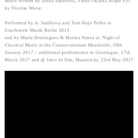
Music written by Aziza Sadikova, Video »Kafka Scope #3«
by Nicolas Wiese
Performed by A. Sadikova and Tom Rojo Poller at
Unerhoerte Musik Berlin 2013
and by María Domínguez & Marina Sierra at: Night of
Classical Music at the Conservatorium Maastricht, 28th
January 2017 – additional performance in Groningen, 17th
March 2017 and @ Intro In Situ, Maastricht, 23rd May 2017