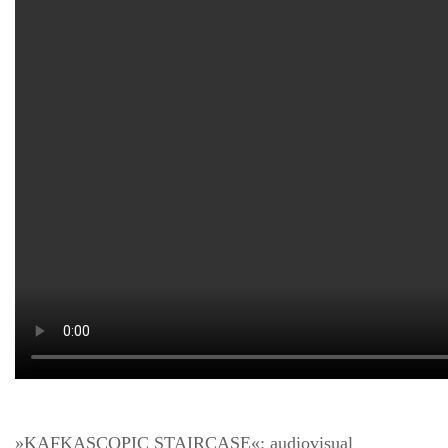
»KAFKASCOPIC STAIRCASE«: audiovisual