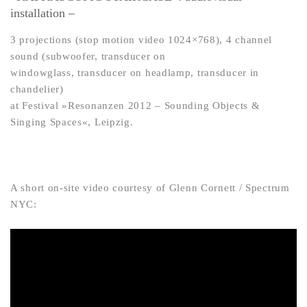
installation –
3 projections (stop motion video 1024×768), 4 channel
sound (subwoofer, transducer on
windowglass, transducer on headlamp, transducer in
chandelier)
at Festival »Resonanzen 2012 – Sounding Objects &
Singing Spaces«, Leipzig.
A short on-site video courtesy of Glenn Cornett / Spectrum
NYC: